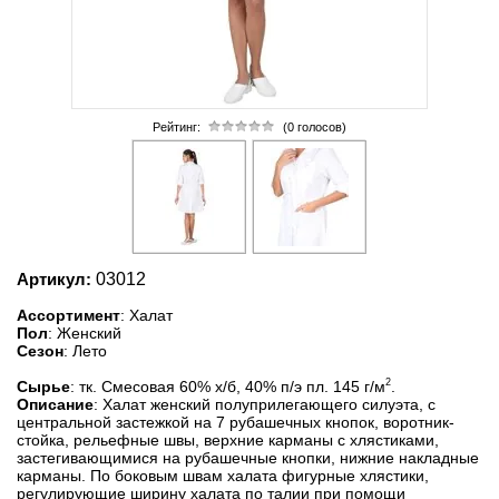
Рейтинг:
(0 голосов)
Артикул:
03012
Ассортимент
: Халат
Пол
: Женский
Сезон
: Лето
2
Сырье
: тк. Смесовая 60% х/б, 40% п/э пл. 145 г/м
.
Описание
: Халат женский полуприлегающего силуэта, с
центральной застежкой на 7 рубашечных кнопок, воротник-
стойка, рельефные швы, верхние карманы с хлястиками,
застегивающимися на рубашечные кнопки, нижние накладные
карманы. По боковым швам халата фигурные хлястики,
регулирующие ширину халата по талии при помощи