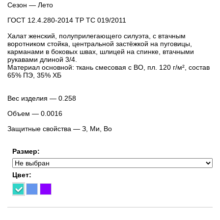
Сезон — Лето
ГОСТ 12.4.280-2014 ТР ТС 019/2011
Халат женский, полуприлегающего силуэта, с втачным
воротником стойка, центральной застёжкой на пуговицы,
карманами в боковых швах, шлицей на спинке, втачными
рукавами длиной 3/4.
Материал основной: ткань смесовая с ВО, пл. 120 г/м², состав
65% ПЭ, 35% ХБ
Вес изделия — 0.258
Объем — 0.0016
Защитные свойства — З, Ми, Во
Размер:
Цвет: