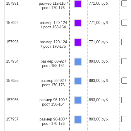
157991
размер 112-116 /
771,00 руб.
рост 170-176
157992
размер 120-124
771,00 руб.
/ рост 158-164
157993
размер 120-124
771,00 руб.
/ рост 170-176
157954
размер 88-92 /
893,00 руб.
рост 158-164
157955
размер 88-92 /
893,00 руб.
рост 170-176
157956
размер 96-100 /
893,00 руб.
рост 158-164
157957
размер 96-100 /
893,00 руб.
рост 170-176