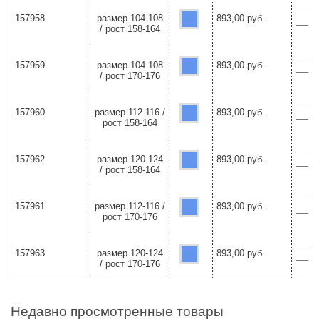
157958
размер 104-108
893,00 руб.
/ рост 158-164
157959
размер 104-108
893,00 руб.
/ рост 170-176
157960
размер 112-116 /
893,00 руб.
рост 158-164
157962
размер 120-124
893,00 руб.
/ рост 158-164
157961
размер 112-116 /
893,00 руб.
рост 170-176
157963
размер 120-124
893,00 руб.
/ рост 170-176
Недавно просмотренные товары