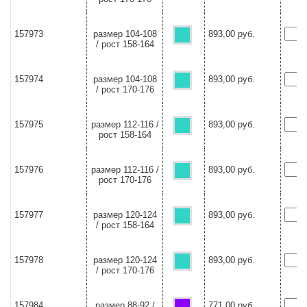
157973
размер 104-108
893,00 руб.
/ рост 158-164
157974
размер 104-108
893,00 руб.
/ рост 170-176
157975
размер 112-116 /
893,00 руб.
рост 158-164
157976
размер 112-116 /
893,00 руб.
рост 170-176
157977
размер 120-124
893,00 руб.
/ рост 158-164
157978
размер 120-124
893,00 руб.
/ рост 170-176
157984
размер 88-92 /
771,00 руб.