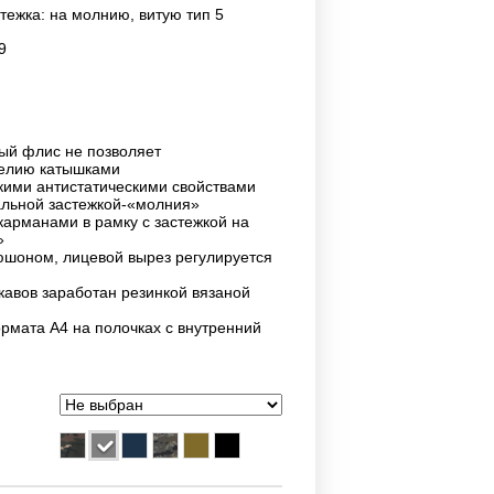
тежка: на молнию, витую тип 5
9
ый флис не позволяет
делию катышками
кими антистатическими свойствами
альной застежкой-«молния»
карманами в рамку с застежкой на
»
юшоном, лицевой вырез регулируется
укавов заработан резинкой вязаной
рмата А4 на полочках с внутренний