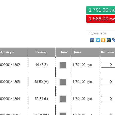
1 791,00
руб
1 586,00
руб
поделиться
Артикул
Размер
Цвет
Цена
Количес
00000144862
44-46(S)
1 791,00 руб.
00000144863
48-50 (M)
1 791,00 руб.
00000144864
52-54 (L)
1 791,00 руб.