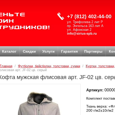
+7 (812) 402-44-00
ул. Трефолева 2 лит Р
пр. Энгельса 163 лит А
ул. Афонская 2
info@sirius-spb.ru
Каталог
Скидки
Услуги
Гарантия
Партнеры
Ко
Главная
/
Футболки, бейсболки, толстовки, сумки
/
Куртки, толстовки
флисовая арт. JF-02 цв. серый
Кофта мужская флисовая арт. JF-02 цв. сер
Артикул:
0000
Комплект постав
Ткань верха: «Ф
200 г/м2±10г/м2