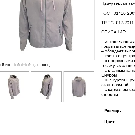
Центральная зас
ГОСТ 31410-200
ТР ТС 017/2011
ОПИСАНИЕ:
– антипиллингов
покрываться из
– обладает высо
– кофта с центр
– с прорезными 
ейтинг:
(0 голосов)
тесьму-«молния
– с втачным кап
шнуром
– низ куртки и р
окантовочной
– с карманом фо
стороны
Размер:
Цвет: