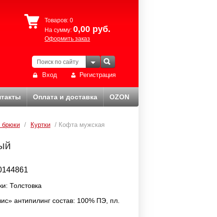
Товаров:
0
0,00
руб.
На сумму:
Оформить заказ
Вход
Регистрация
нтакты
Оплата и доставка
OZON
, брюки
/
Куртки
/ Кофта мужская
ый
0144861
ки: Толстовка
лис» антипилинг состав: 100% ПЭ, пл.