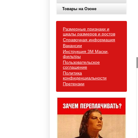
Товары на Озоне
Размерные признаки и
шкалы размеров и ростов
Справочная информация
Вакансии
Инструкция 3М Маски,
фильтры
Пользовательское
соглашение
Политика
конфиденциальности
Претензии