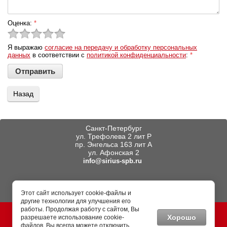
Оценка:
*
Я выражаю
согласие на передачу и обработку персональных
данных
в соответствии с
политикой конфиденциальности
:
*
Назад
Санкт-Петербург
ул. Трефолева 2 лит Р
пр. Энгельса 163 лит А
ул. Афонская 2
info@sirius-spb.ru
Тел.
(812) 402-44-00
Этот сайт использует cookie-файлы и
другие технологии для улучшения его
работы. Продолжая работу с сайтом, Вы
© СИРИУС-СПб 2013 - 2026
Информация, размещенная на
Хорошо
разрешаете использование cookie-
сайте, не является публичной
файлов. Вы всегда можете отключить