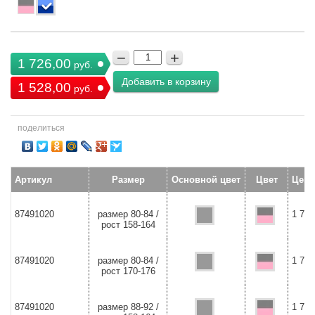
−
+
1 726,00
руб.
Добавить в корзину
1 528,00
руб.
поделиться
Артикул
Размер
Основной цвет
Цвет
Цена
87491020
размер 80-84 /
1 726
рост 158-164
87491020
размер 80-84 /
1 726
рост 170-176
87491020
размер 88-92 /
1 726