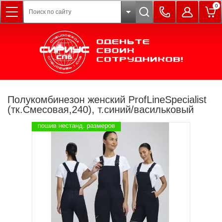
0
Полукомбинезон женский ProfLineSpecialist
(тк.Смесовая,240), т.синий/васильковый
пошив нестанд. размеров