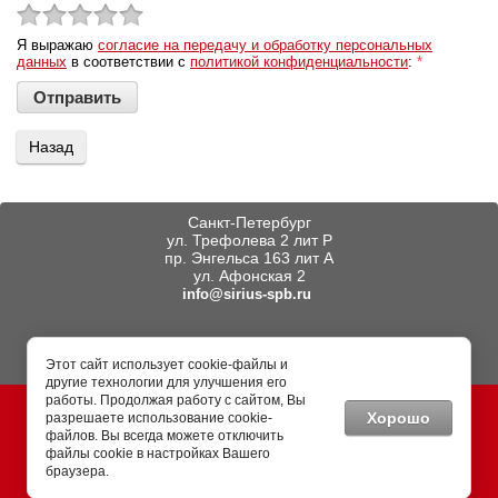
Я выражаю
согласие на передачу и обработку персональных
данных
в соответствии с
политикой конфиденциальности
:
*
Назад
Санкт-Петербург
ул. Трефолева 2 лит Р
пр. Энгельса 163 лит А
ул. Афонская 2
info@sirius-spb.ru
Тел.
(812) 402-44-00
Этот сайт использует cookie-файлы и
другие технологии для улучшения его
работы. Продолжая работу с сайтом, Вы
© СИРИУС-СПб 2013 - 2026
Информация, размещенная на
Хорошо
разрешаете использование cookie-
сайте, не является публичной
файлов. Вы всегда можете отключить
офертой
файлы cookie в настройках Вашего
браузера.