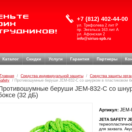
+7 (812) 402-44-00
ул. Трефолева 2 лит Р
пр. Энгельса 163 лит А
ул. Афонская 2
info@sirius-spb.ru
Каталог
Скидки
Услуги
Гарантия
Партнеры
Ко
Главная
/
Средства индивидуальной защиты
/
Средства защиты орга
Safety
/ Противошумные беруши JEM-832-C со шнурком в пластиковом бо
Противошумные беруши JEM-832-C со шнур
боксе (32 дБ)
Артикул:
JEM-
JETA SAFETY JE
термопластичной
для захвата. Аку