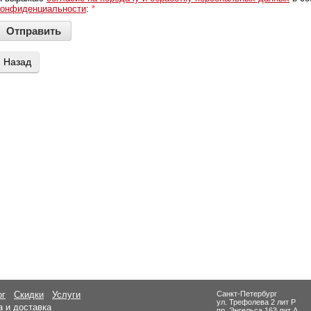
конфиденциальности
:
*
Назад
ог
Скидки
Услуги
Санкт-Петербург
ул. Трефолева 2 лит Р
 и доставка
пр. Энгельса 163 лит А