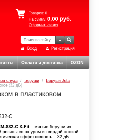
Товаров:
0
0,00
руб.
На сумму:
Оформить заказ
Вход
Регистрация
нтакты
Оплата и доставка
OZON
нов слуха
/
Беруши
/
Беруши Jeta
ксе (32 дБ)
ком в пластиковом
832-C
M-832-C X-Fit
– мягкие беруши из
 резины со шнуром и твердой ножкой
стическая эффективность – 32 дБ.