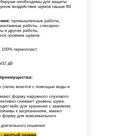
беруши необходимы для защиты
ярном воздействии шумов свыше 80
ния:
промышленные работы,
монтажные работы, слесарно-
ы и другие работы,
ся громким шумом.
100% термопласт
ы
32 дБ
 преимущества:
 (легко моются с помощью воды и
мают форму наружного слухового
ективно снижают уровень шума;
ходит кейс для хранения с зажимом;
ойчивы к загрязнениям, имеют
ю форму для максимального
 длительного ношения.
 - желтый ценник