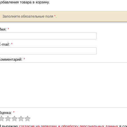
добавления товара в корзину.
Заполните обязательные поля
*
.
Имя:
*
E-mail:
*
Комментарий:
*
Оценка:
*
Я выражаю
согласие на передачу и обработку персональных данных
в со