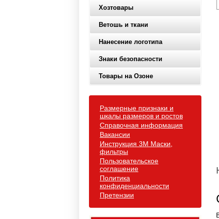
Хозтовары
Ветошь и ткани
Нанесение логотипа
Знаки безопасности
Товары на Озоне
Размерные признаки и
шкалы размеров и ростов
Справочная информация
Вакансии
Инструкция 3М Маски,
фильтры
Пользовательское
соглашение
Политика
конфиденциальности
Претензии