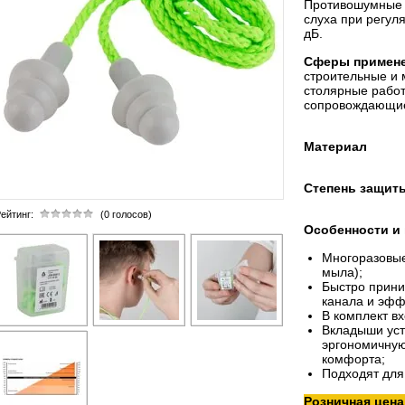
Противошумные 
слуха при регул
дБ.
Сферы примене
строительные и 
столярные работ
сопровождающие
Материал
Степень защит
ейтинг:
(0 голосов)
Особенности и
Многоразовые
мыла);
Быстро прини
канала и эфф
В комплект в
Вкладыши уст
эргономичну
комфорта;
Подходят для
Розничная цена