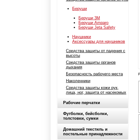
Беруши
Беруши 3M
Беруши Amparo
Беруши Jeta Safety
Наушники
Аксессуары для наушников
Средства защиты от падения с
высоты
Средства защиты органов
дыхания
Безопасность рабочего места
Р
Наколенники
Средства защиты кожи рук,
лица, ног, защита от насекомых
Рабочие перчатки
Футболки, бейсболки,
толстовки, сумки
Домашний текстиль и
постельные принадлежности