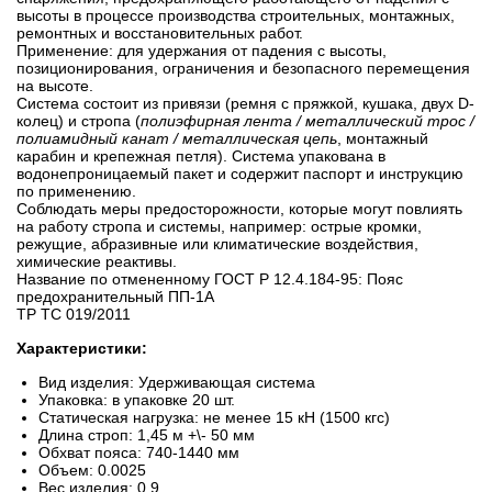
высоты в процессе производства строительных, монтажных,
ремонтных и восстановительных работ.
Применение: для удержания от падения с высоты,
позиционирования, ограничения и безопасного перемещения
на высоте.
Система состоит из привязи (ремня с пряжкой, кушака, двух D-
колец) и стропа (
полиэфирная лента / металлический трос /
полиамидный канат / металлическая цепь
, монтажный
карабин и крепежная петля). Система упакована в
водонепроницаемый пакет и содержит паспорт и инструкцию
по применению.
Соблюдать меры предосторожности, которые могут повлиять
на работу стропа и системы, например: острые кромки,
режущие, абразивные или климатические воздействия,
химические реактивы.
Название по отмененному ГОСТ Р 12.4.184-95: Пояс
предохранительный ПП-1А
ТР ТС 019/2011
Характеристики:
Вид изделия: Удерживающая система
Упаковка: в упаковке 20 шт.
Статическая нагрузка: не менее 15 кН (1500 кгс)
Длина строп: 1,45 м +\- 50 мм
Обхват пояса: 740-1440 мм
Объем: 0.0025
Вес изделия: 0.9