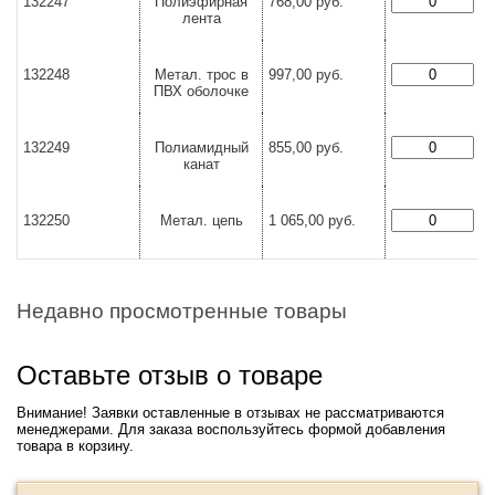
132247
Полиэфирная
768,00 руб.
7
лента
132248
Метал. трос в
997,00 руб.
9
ПВХ оболочке
132249
Полиамидный
855,00 руб.
8
канат
132250
Метал. цепь
1 065,00 руб.
1
Недавно просмотренные товары
Оставьте отзыв о товаре
Внимание! Заявки оставленные в отзывах не рассматриваются
менеджерами. Для заказа воспользуйтесь формой добавления
товара в корзину.