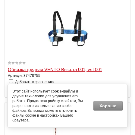
Обвязка грудная VENTO Высота 001, vst 001
Артикул: 87478755
Добавить к сравнению
1 598,00
1 416,00
руб.
руб.
Этот сайт использует cookie-файлы и
другие технологии для улучшения его
работы. Продолжая работу с сайтом, Вы
Хорошо
разрешаете использование cookie-
файлов. Вы всегда можете отключить
файлы cookie в настройках Вашего
браузера.