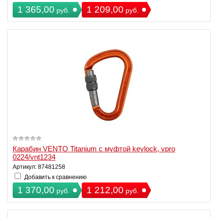
1 365,00
1 209,00
руб.
руб.
Карабин VENTO Titanium с муфтой keylock, vpro
0224/vnt1234
Артикул: 87481258
Добавить к сравнению
1 370,00
1 212,00
руб.
руб.