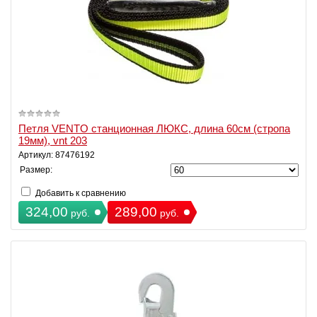
Петля VENTO станционная ЛЮКС, длина 60см (стропа
19мм), vnt 203
Артикул: 87476192
Размер:
Добавить к сравнению
324,00
289,00
руб.
руб.