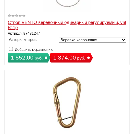
Строп VENTO веревочный одинарный регулируемый, vnt
B11p
Артикул: 87481247
Материал стропа:
Добавить к сравнению
1 552,00
1 374,00
руб.
руб.