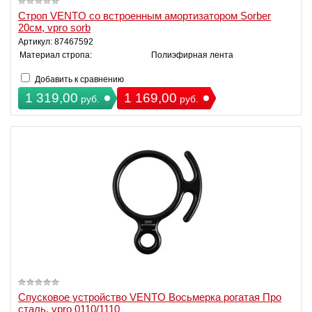
Строп VENTO со встроенным амортизатором Sorber
20см, vpro sorb
Артикул: 87467592
Материал стропа:
Полиэфирная лента
Добавить к сравнению
1 319,00
1 169,00
руб.
руб.
Спусковое устройство VENTO Восьмерка рогатая Про
сталь, vpro 0110/1110