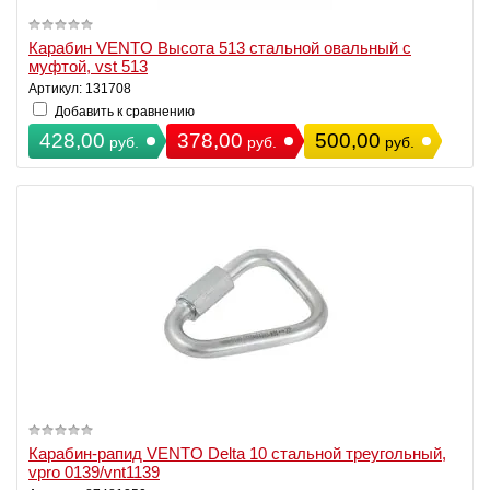
Карабин VENTO Высота 513 стальной овальный с
муфтой, vst 513
Артикул: 131708
Добавить к сравнению
428,00
378,00
500,00
руб.
руб.
руб.
Карабин-рапид VENTO Delta 10 стальной треугольный,
vpro 0139/vnt1139