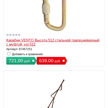
Карабин VENTO Высота 512 стальной трапециевидный
с муфтой, vst 512
Артикул: 87467251
Добавить к сравнению
721,00
639,00
руб.
руб.