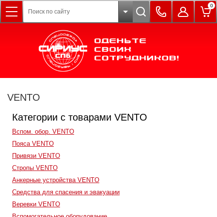
0
VENTO
Категории с товарами VENTO
Вспом. обор. VENTO
Пояса VENTO
Привязи VENTO
Стропы VENTO
Анкерные устройства VENTO
Средства для спасения и эвакуации
Веревки VENTO
Вспомогательное оборудование