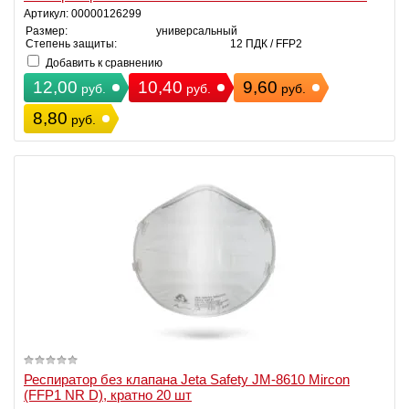
Артикул: 00000126299
Размер:
универсальный
Степень защиты:
12 ПДК / FFP2
Добавить к сравнению
12,00
10,40
9,60
руб.
руб.
руб.
8,80
руб.
Респиратор без клапана Jeta Safety JM-8610 Mircon
(FFP1 NR D), кратно 20 шт