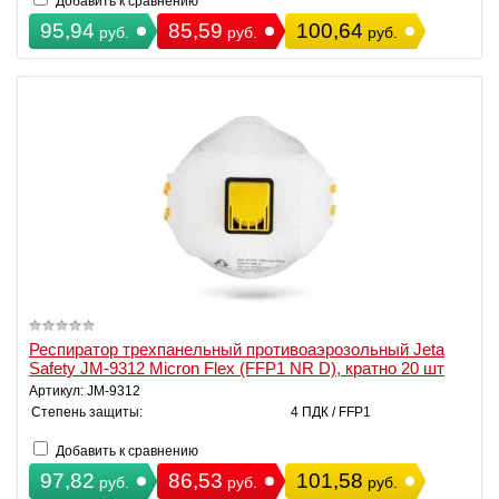
Добавить к сравнению
95,94
85,59
100,64
руб.
руб.
руб.
Респиратор трехпанельный противоаэрозольный Jeta
Safety JM-9312 Micron Flex (FFP1 NR D), кратно 20 шт
Артикул: JM-9312
Степень защиты:
4 ПДК / FFP1
Добавить к сравнению
97,82
86,53
101,58
руб.
руб.
руб.