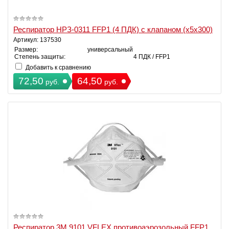
Респиратор НРЗ-0311 FFP1 (4 ПДК) с клапаном (х5х300)
Артикул: 137530
Размер:
универсальный
Степень защиты:
4 ПДК / FFP1
Добавить к сравнению
72,50
64,50
руб.
руб.
Респиратор 3М 9101 VFLEX противоаэрозольный FFP1