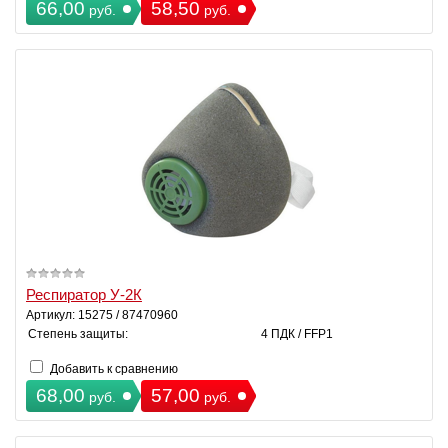
66,00
58,50
руб.
руб.
Респиратор У-2К
Артикул: 15275 / 87470960
Степень защиты:
4 ПДК / FFP1
Добавить к сравнению
68,00
57,00
руб.
руб.