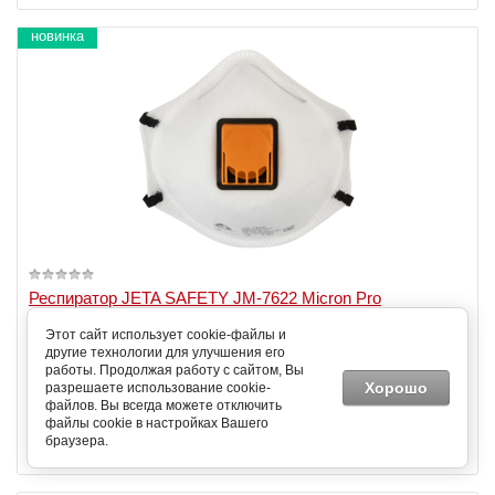
новинка
Респиратор JETA SAFETY JM-7622 Micron Pro
противоаэрозольный с клапаном, чашеобразный, класс
защиты FFP2 R D, в упаковке 10 шт
Этот сайт использует cookie-файлы и
другие технологии для улучшения его
Артикул: JM-7622
работы. Продолжая работу с сайтом, Вы
Степень защиты:
12 ПДК / FFP2
Хорошо
разрешаете использование cookie-
файлов. Вы всегда можете отключить
Добавить к сравнению
файлы cookie в настройках Вашего
браузера.
97,82
86,53
102,52
руб.
руб.
руб.