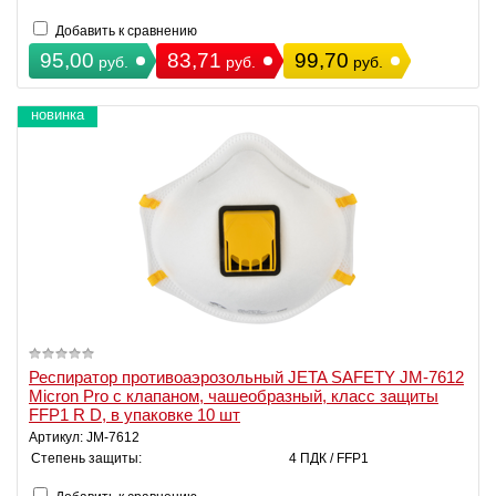
Добавить к сравнению
95,00
83,71
99,70
руб.
руб.
руб.
новинка
Респиратор противоаэрозольный JETA SAFETY JM-7612
Micron Pro с клапаном, чашеобразный, класс защиты
FFP1 R D, в упаковке 10 шт
Артикул: JM-7612
Степень защиты:
4 ПДК / FFP1