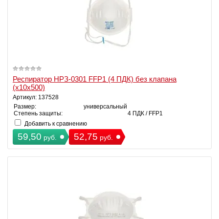
Респиратор НРЗ-0301 FFP1 (4 ПДК) без клапана
(х10х500)
Артикул: 137528
Размер:
универсальный
Степень защиты:
4 ПДК / FFP1
Добавить к сравнению
59,50
52,75
руб.
руб.