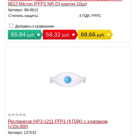
8612 Micron (FFP1 NR D) кратно 10шт
Артикул: JM-8612
Степень защиты:
4 ПДК / FFP1
Добавить к сравнению
65,84
58,32
68,66
руб.
руб.
руб.
Респиратор НРЗ-1211 FFP1 (4 ПДК) с клапаном
(х10х300)
Артикул: 137532