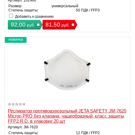
Артикул: 102960
Размер:
универсальный
Степень защиты:
50 ПДК / FFP3
Добавить к сравнению
92,00
81,50
руб.
руб.
новинка
Респиратор противоаэрозольный JETA SAFETY JM-7620
Micron PRO без клапана, чашеобразный, класс защиты
FFP2 R D, в упаковке 20 шт
Артикул: JM-7620
Степень защиты:
12 ПДК / FFP2