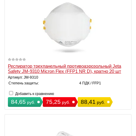
Респиратор трехпанельный противоаэрозольный Jeta
Safety JM-9310 Micron Flex (FFP1 NR D), кратно 20 шт
Артикул: JM-9310
Степень защиты:
4 ПДК / FFP1
Добавить к сравнению
84,65
75,25
88,41
руб.
руб.
руб.