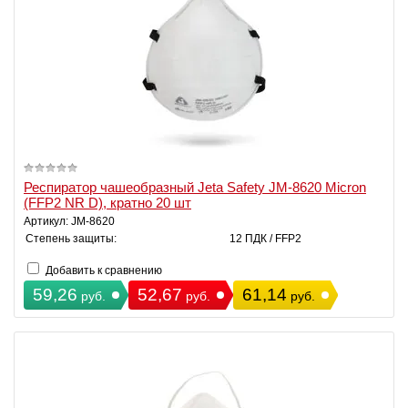
Респиратор чашеобразный Jeta Safety JM-8620 Micron
(FFP2 NR D), кратно 20 шт
Артикул: JM-8620
Степень защиты:
12 ПДК / FFP2
Добавить к сравнению
59,26
52,67
61,14
руб.
руб.
руб.