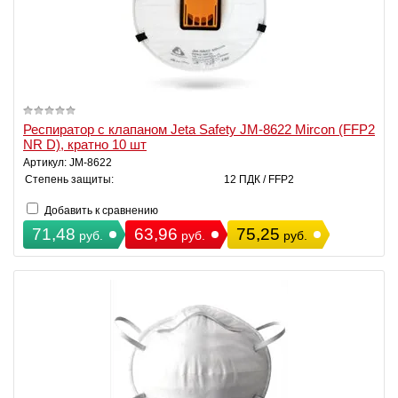
Респиратор с клапаном Jeta Safety JM-8622 Mircon (FFP2
NR D), кратно 10 шт
Артикул: JM-8622
Степень защиты:
12 ПДК / FFP2
Добавить к сравнению
71,48
63,96
75,25
руб.
руб.
руб.